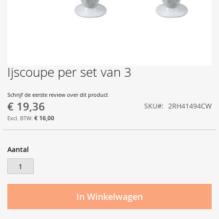
Ijscoupe per set van 3
Ga
naar
het
Schrijf de eerste review over dit product
begin
€ 19,36
SKU
2RH41494CW
van
de
€ 16,00
afbeeldingen-
gallerij
Aantal
In Winkelwagen