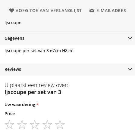
VOEG TOE AAN VERLANGLIJST
E-MAILADRES
Ijscoupe
Gegevens
Ijscoupe per set van 3 ø7cm H8cm
Reviews
U plaatst een review over:
Ijscoupe per set van 3
Uw waardering
Price
1
2
3
4
5