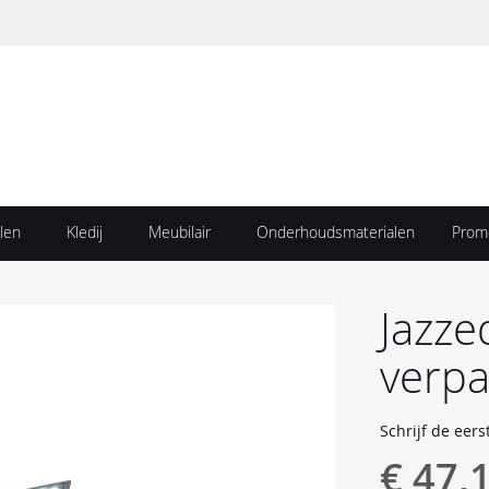
len
Kledij
Meubilair
Onderhoudsmaterialen
Prom
Jazze
verpa
Schrijf de eers
€ 47,