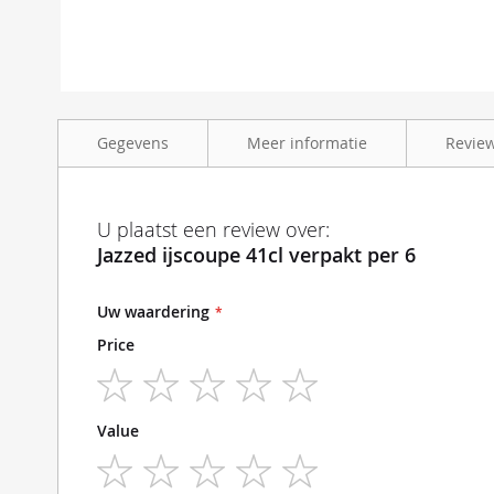
Ga
naar
Gegevens
Meer informatie
Revie
het
begin
van
de
Meer
Jazzed ijscoupe 41cl per set van 6
Glas
ijscoupe
U plaatst een review over:
afbeeldingen-
informatie
Jazzed ijscoupe 41cl verpakt per 6
gallerij
Uw waardering
Price
1
2
3
4
5
Value
star
stars
stars
stars
stars