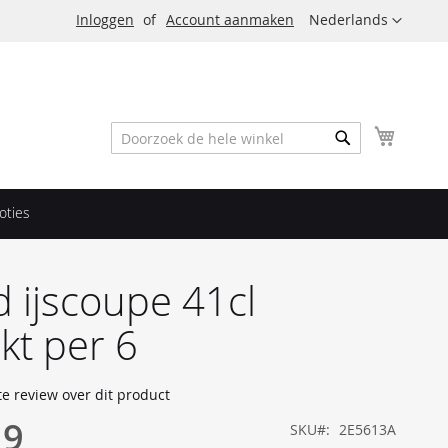
Taal
Inloggen
Account aanmaken
Nederlands
Winkel
Zoek
Zoek
oties
d ijscoupe 41cl
kt per 6
te review over dit product
19
SKU
2E5613A