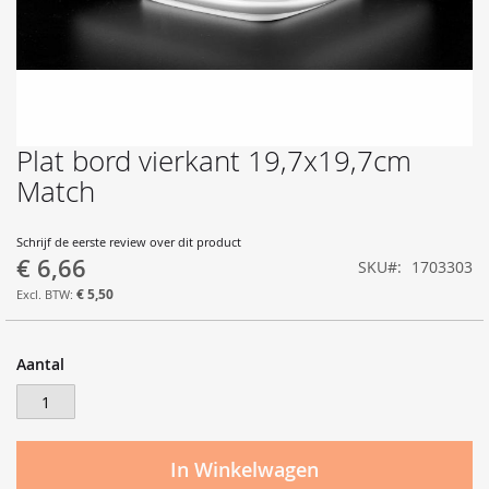
Plat bord vierkant 19,7x19,7cm
Ga
naar
Match
het
begin
van
Schrijf de eerste review over dit product
€ 6,66
de
SKU
1703303
afbeeldingen-
€ 5,50
gallerij
Aantal
In Winkelwagen