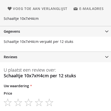
VOEG TOE AAN VERLANGLIJST
E-MAILADRES
Schaaltje 10x7xH4cm
Gegevens
Schaaltje 10x7xH4cm verpakt per 12 stuks
Reviews
U plaatst een review over:
Schaaltje 10x7xH4cm per 12 stuks
Uw waardering
Price
1
2
3
4
5