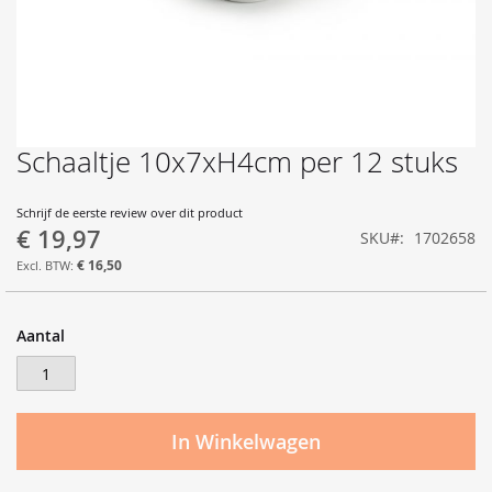
Schaaltje 10x7xH4cm per 12 stuks
Ga
naar
het
Schrijf de eerste review over dit product
begin
€ 19,97
SKU
1702658
van
de
€ 16,50
afbeeldingen-
gallerij
Aantal
In Winkelwagen