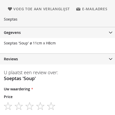
VOEG TOE AAN VERLANGLIJST
E-MAILADRES
Soeptas
Gegevens
Soeptas 'Soup' ø 11cm x H8cm
Reviews
U plaatst een review over:
Soeptas 'Soup'
Uw waardering
Price
1
2
3
4
5