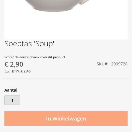
Soeptas 'Soup'
Ga
naar
het
Schrijf de eerste review over dit product
begin
€ 2,90
SKU
2999728
van
de
€ 2,40
afbeeldingen-
gallerij
Aantal
In Winkelwagen