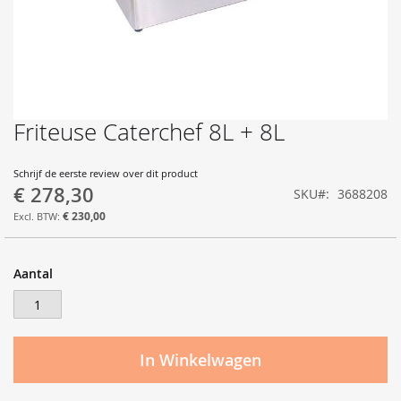
Friteuse Caterchef 8L + 8L
Ga
naar
het
Schrijf de eerste review over dit product
begin
€ 278,30
SKU
3688208
van
de
€ 230,00
afbeeldingen-
gallerij
Aantal
In Winkelwagen