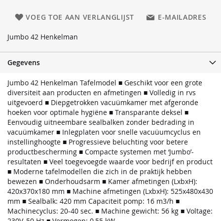
VOEG TOE AAN VERLANGLIJST
E-MAILADRES
Jumbo 42 Henkelman
Gegevens
Jumbo 42 Henkelman Tafelmodel ■ Geschikt voor een grote
diversiteit aan producten en afmetingen ■ Volledig in rvs
uitgevoerd ■ Diepgetrokken vacuümkamer met afgeronde
hoeken voor optimale hygiëne ■ Transparante deksel ■
Eenvoudig uitneembare sealbalken zonder bedrading in
vacuümkamer ■ Inlegplaten voor snelle vacuüumcyclus en
instellinghoogte ■ Progressieve beluchting voor betere
productbescherming ■ Compacte systemen met ‘Jumbo’-
resultaten ■ Veel toegevoegde waarde voor bedrijf en product
■ Moderne tafelmodellen die zich in de praktijk hebben
bewezen ■ Onderhoudsarm ■ Kamer afmetingen (LxbxH):
420x370x180 mm ■ Machine afmetingen (LxbxH): 525x480x430
mm ■ Sealbalk: 420 mm Capaciteit pomp: 16 m3/h ■
Machinecyclus: 20-40 sec. ■ Machine gewicht: 56 kg ■ Voltage:
230V, 50 Hz ■ Vermogen: 0,55 kW