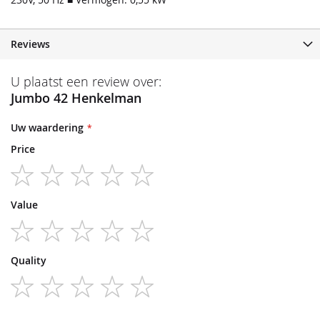
Reviews
U plaatst een review over:
Jumbo 42 Henkelman
Uw waardering
Price
1
2
3
4
5
Value
star
stars
stars
stars
stars
1
2
3
4
5
Quality
star
stars
stars
stars
stars
1
2
3
4
5
star
stars
stars
stars
stars