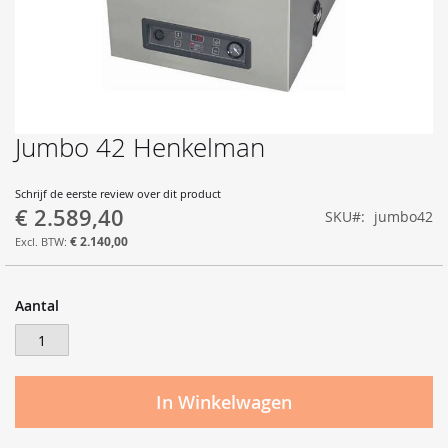
Jumbo 42 Henkelman
Ga
naar
het
Schrijf de eerste review over dit product
begin
€ 2.589,40
SKU
jumbo42
van
de
€ 2.140,00
afbeeldingen-
gallerij
Aantal
In Winkelwagen