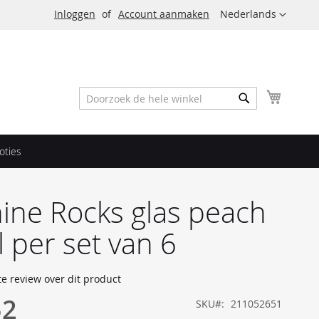
Taal
Inloggen
Account aanmaken
Nederlands
Winkel
Zoek
Zoek
oties
ine Rocks glas peach
l per set van 6
te review over dit product
52
SKU
211052651