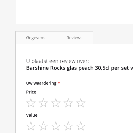
Ga
naar
Gegevens
Reviews
het
begin
van
de
Barshine Rocks glas peach 30,5cl per set van 6 ø 8,4
U plaatst een review over:
afbeeldingen-
Barshine Rocks glas peach 30,5cl per set 
gallerij
Uw waardering
Price
1
2
3
4
5
Value
star
stars
stars
stars
stars