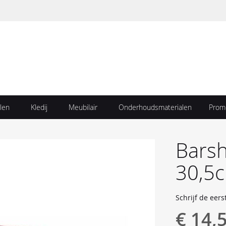
len
Kledij
Meubilair
Onderhoudsmaterialen
Prom
Barsh
30,5c
Schrijf de eers
€ 14,